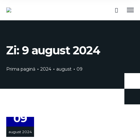
Zi:
9 august 2024
Prima pagină
2024
august
09
09
august 2024